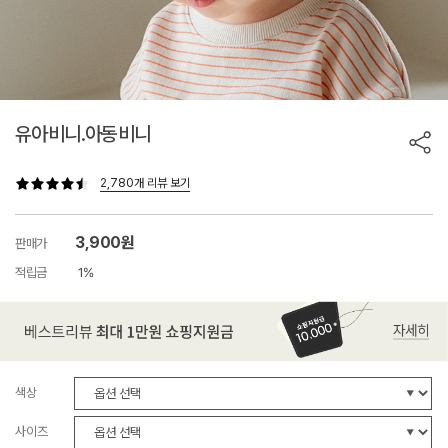
유아비니.아동비니
2,780개 리뷰 보기
3,900원
판매가
적립금
1%
색상
사이즈