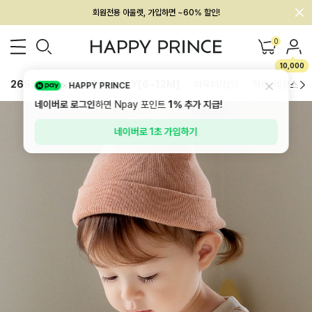
회원전용 아울렛, 가입하면 ~60% 할인!
멤버십 최대 28,000원 혜택
0
10,000
26SS 신상
BEST
BABY[6~12M]
아우터/상의
하의/레깅스
HAPPY PRINCE
네이버로 로그인
하면 Npay 포인트
1%
추가 지급!
네이버로 1초 가입하기