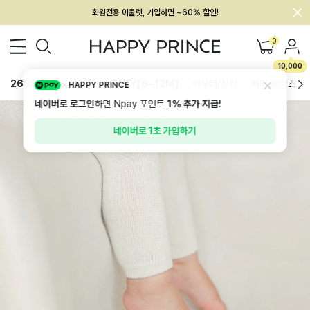
회원전용 아울렛, 가입하면 ~60% 할인!
멤버십 최대 28,000원 혜택
0
10,000
26SS 신상
BEST
BABY[6~12M]
아우터/상의
하의/레깅스
HAPPY PRINCE
네이버로 로그인
하면 Npay 포인트
1%
추가 지급!
네이버로 1초 가입하기