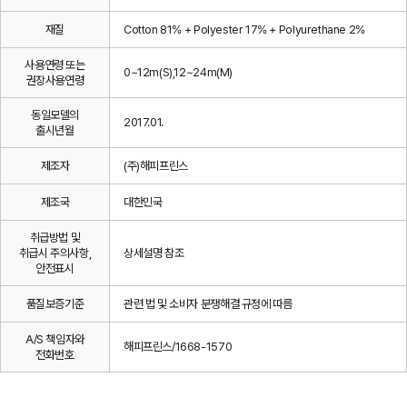
재질
Cotton 81% + Polyester 17% + Polyurethane 2%
사용연령 또는
0~12m(S),12~24m(M)
권장사용연령
동일모델의
2017.01.
출시년월
제조자
(주)해피프린스
제조국
대한민국
취급방법 및
취급시 주의사항,
상세설명 참조
안전표시
품질보증기준
관련 법 및 소비자 분쟁해결 규정에 따름
A/S 책임자와
해피프린스/1668-1570
전화번호