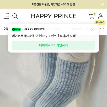
회원전용 아울렛, 가입하면 ~60% 할인!
멤버십 최대 28,000원 혜택
0
10,000
26SS 신상
BEST
BABY[6~12M]
아우터/상의
하의/레깅스
HAPPY PRINCE
네이버로 로그인
하면 Npay 포인트
1%
추가 지급!
네이버로 1초 가입하기