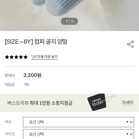
/
1
6
[SIZE ~6Y] 컴피 골지 양말
1,613개 리뷰 보기
3,200원
판매가
적립금
1%
색상
사이즈