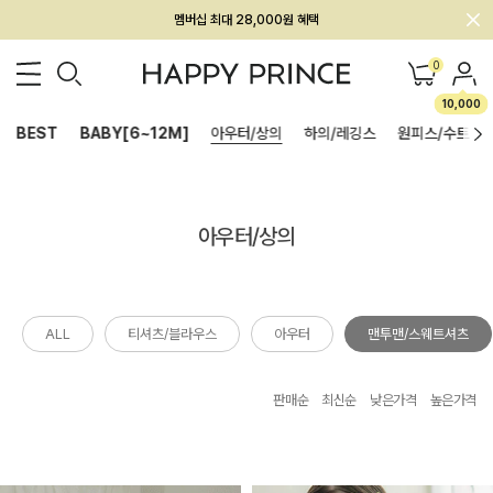
멤버십 최대 28,000원 혜택
0
10,000
BEST
BABY[6~12M]
아우터/상의
하의/레깅스
원피스/수트
아우터/상의
ALL
티셔츠/블라우스
아우터
맨투맨/스웨트셔츠
판매순
최신순
낮은가격
높은가격