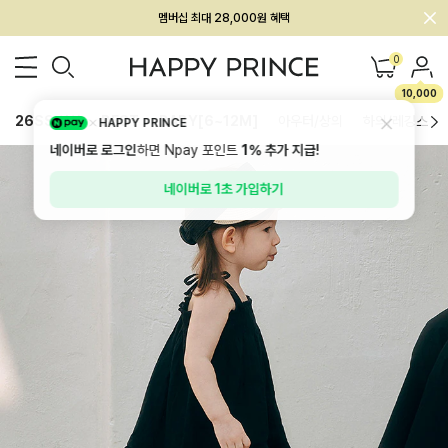
멤버십 최대 28,000원 혜택
0
10,000
26SS 신상
BEST
BABY[6~12M]
아우터/상의
하의/레깅스
HAPPY PRINCE
네이버로 로그인
하면 Npay 포인트
1%
추가 지급!
네이버로 1초 가입하기