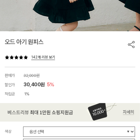
오드 아기 원피스
142개 리뷰 보기
판매가
32,000원
30,400원
5%
할인가
적립금
1%
색상