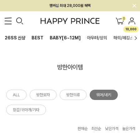
멤버십 최대 28,000원 혜택
0
10,000
26SS 신상
BEST
BABY[6~12M]
아우터/상의
하의/레깅스
방한아이템
ALL
방한모자
방한의류
워머/네키
장갑/귀마개/기타
판매순
최신순
낮은가격
높은가격