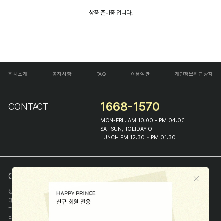
상품 준비중 입니다.
회사소개
공지사항
FAQ
이용약관
개인정보취급방침
1668-1570
CONTACT
MON-FRI : AM 10:00 - PM 04:00
SAT,SUN,HOLIDAY OFF
LUNCH PM 12:30 ~ PM 01:30
COMPANY INFO
상호
(주)해피프린스
대표
이화진
TEL
1668-1570
E-MAIL
help@happyprince.co.kr