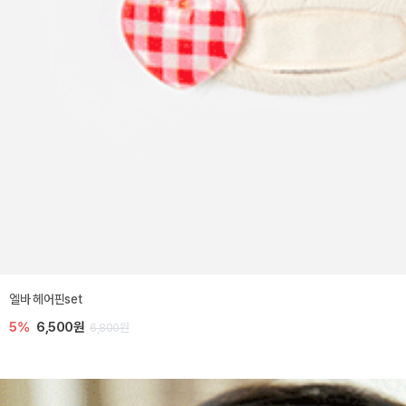
엘바 헤어핀set
5%
6,500원
6,800원