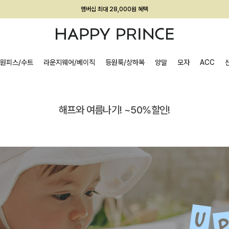
회원전용 아울렛, 가입하면 ~60% 할인!
멤버십 최대 28,000원 혜택
원피스/수트
라운지웨어/베이직
등원룩/상하복
양말
모자
ACC
해프와 여름나기! ~50%할인!