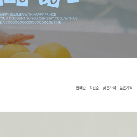
판매순
최신순
낮은가격
높은가격