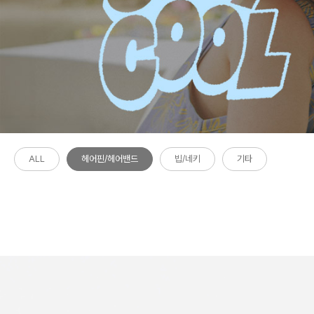
ALL
헤어핀/헤어밴드
빕/네키
기타