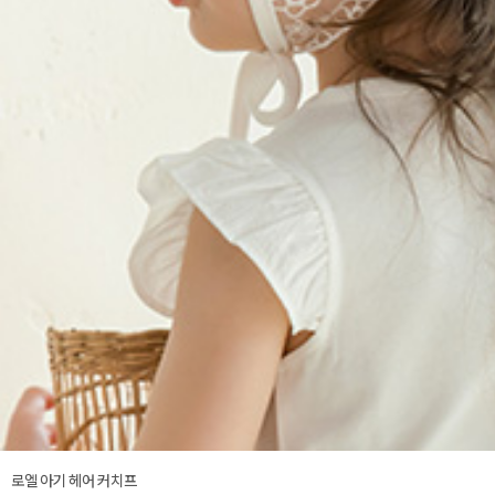
로엘 아기 헤어 커치프