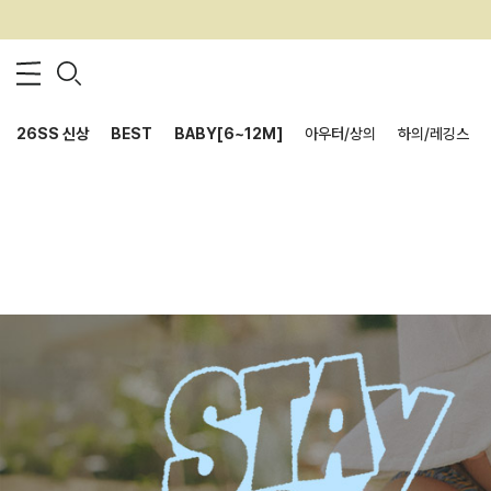
26SS 신상
BEST
BABY[6~12M]
아우터/상의
하의/레깅스