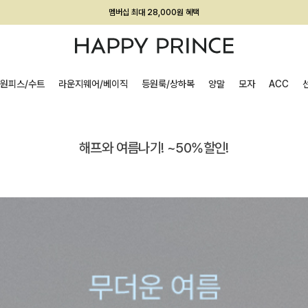
회원전용 아울렛, 가입하면 ~60% 할인!
멤버십 최대 28,000원 혜택
원피스/수트
라운지웨어/베이직
등원룩/상하복
양말
모자
ACC
해프와 여름나기! ~50%할인!