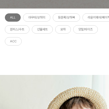
ALL
아우터/상하의
등원룩/상하복
라운지웨어/베이
원피스/수트
선물세트
모자
양말/타이즈
ACC