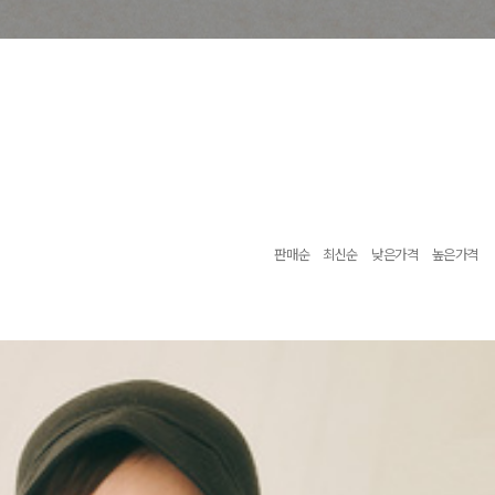
판매순
최신순
낮은가격
높은가격