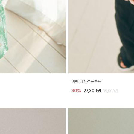
아렛 아기 점프수트
30%
27,300원
39,000원