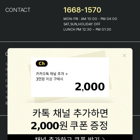
1668-1570
CONTACT
MON-FRI : AM 10:00 - PM 04:00
SAT,SUN,HOLIDAY OFF
LUNCH PM 12:30 ~ PM 01:30
COMPANY INFO
상호
(주)해피프린스
대표
이화진
TEL
1668-1570
E-MAIL
help@happyprince.co.kr
주소
서울시 종로구 이화장길 46
사업자등록번호
366-86-00898
개인정보관리자
이화진
통신판매신고번호
제 2018-서울종로-1384 호
[사업자정보확인]
COPYRIGHT(C) (주)해피프린스 ALL RIGHT RESERVED.