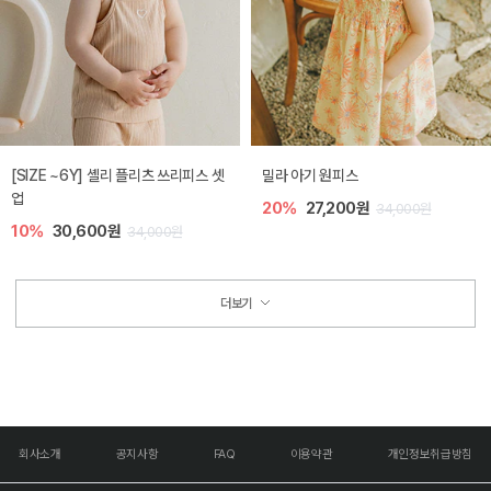
[SIZE ~6Y] 셸리 플리츠 쓰리피스 셋
밀라 아기 원피스
업
20%
27,200원
34,000원
10%
30,600원
34,000원
더보기
회사소개
공지사항
FAQ
이용약관
개인정보취급방침