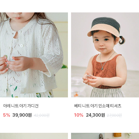
아레 니트 아기 가디건
베티 니트 아기 민소매 티셔츠
5%
39,900원
10%
24,300원
42,000원
27,000원