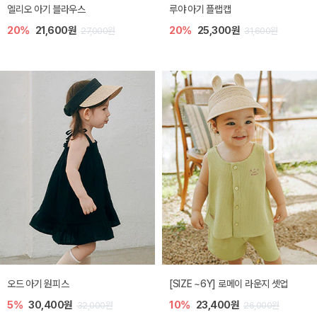
엘리오 아기 블라우스
루야 아기 플랩캡
20%
21,600원
20%
25,300원
27,000원
31,600원
오드 아기 원피스
[SIZE ~6Y] 로메이 라운지 셋업
5%
30,400원
10%
23,400원
32,000원
26,000원