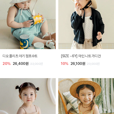
디오 플리츠 아기 점프수트
[SIZE ~6Y] 마인 니트 가디건
20%
26,400원
10%
26,100원
33,000원
29,000원