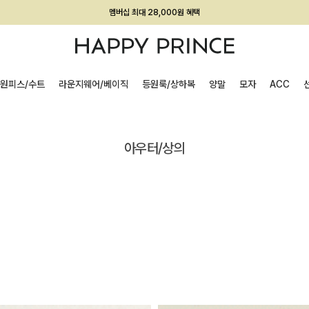
회원전용 아울렛, 가입하면 ~60% 할인!
멤버십 최대 28,000원 혜택
원피스/수트
라운지웨어/베이직
등원룩/상하복
양말
모자
ACC
아우터/상의