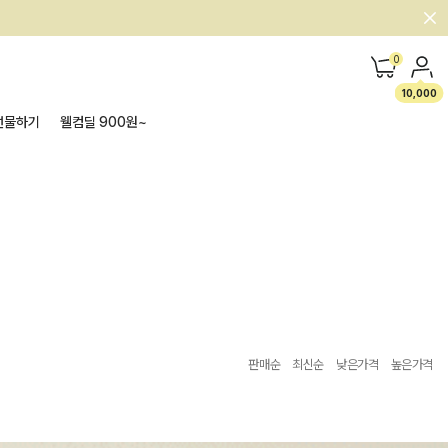
0
10,000
선물하기
웰컴딜 900원~
판매순
최신순
낮은가격
높은가격