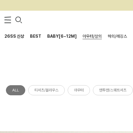
26SS 신상
BEST
BABY[6~12M]
아우터/상의
하의/레깅스
ALL
티셔츠/블라우스
아우터
맨투맨/스웨트셔츠