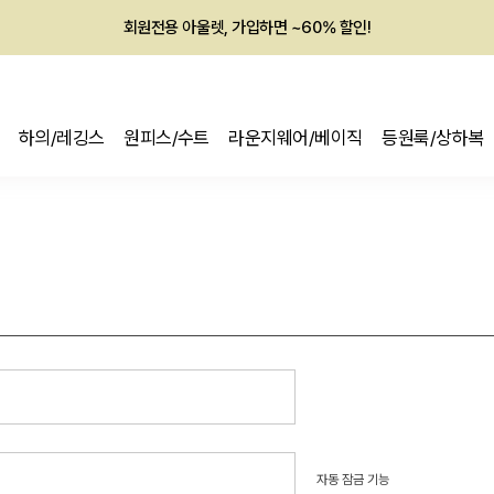
회원전용 아울렛, 가입하면 ~60% 할인!
멤버십 최대 28,000원 혜택
하의/레깅스
원피스/수트
라운지웨어/베이직
등원룩/상하복
자동 잠금 기능