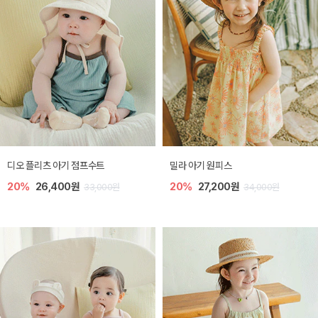
디오 플리츠 아기 점프수트
밀라 아기 원피스
20%
26,400원
20%
27,200원
33,000원
34,000원