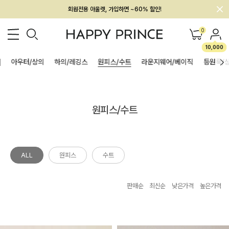
회원전용 아울렛, 가입하면 ~60% 할인!
멤버십 최대 28,000원 혜택
0
10,000
]
아우터/상의
하의/레깅스
원피스/수트
라운지웨어/베이직
등원룩/
원피스/수트
ALL
원피스
수트
판매순
최신순
낮은가격
높은가격