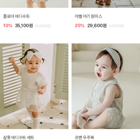
플로아 바디수트
아벨 아기 원피스
10%
35,100원
20%
29,600원
39,000원
37,000원
샬롯 바디수트 세트
르벤 우주복