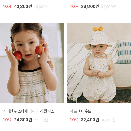
10%
43,200원
10%
28,800원
48,000원
32,000원
캐더린 뷔스티에 미니 아기 원피스
네로 바디수트
10%
24,300원
10%
32,400원
27,000원
36,000원