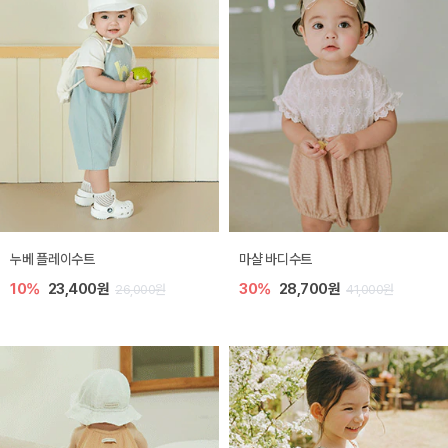
누베 플레이수트
마샬 바디수트
10%
23,400원
30%
28,700원
26,000원
41,000원