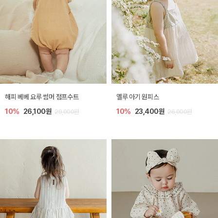
해피 베베 요루 썸머 점프수트
옐루 아기 원피스
10%
26,100원
10%
23,400원
29,000원
26,000원