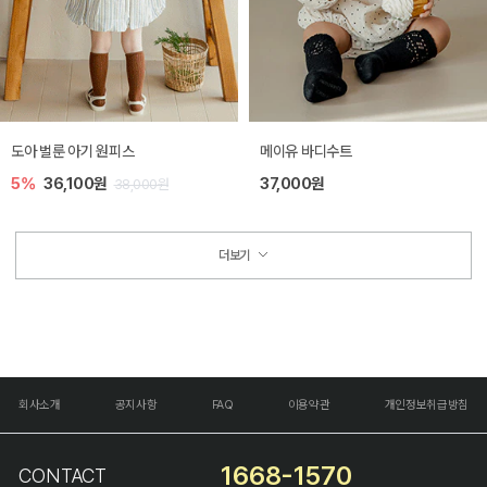
도아 벌룬 아기 원피스
메이유 바디수트
5%
36,100원
37,000원
38,000원
더보기
회사소개
공지사항
FAQ
이용약관
개인정보취급방침
1668-1570
CONTACT