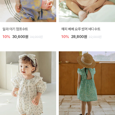
밀라 아기 점프수트
해피 베베 요루 썸머 바디수트
10%
30,600원
10%
28,800원
34,000원
32,000원