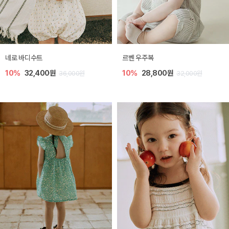
네로 바디수트
르벤 우주복
10%
32,400원
10%
28,800원
36,000원
32,000원