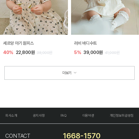
세르앙 아기 원피스
러비 바디수트
40%
22,800원
5%
39,000원
38,000원
41,000원
더보기
회사소개
공지사항
FAQ
이용약관
개인정보취급방침
1668-1570
CONTACT