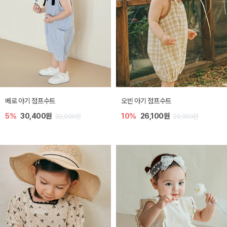
베로 아기 점프수트
오빈 아기 점프수트
5%
30,400원
10%
26,100원
32,000원
29,000원