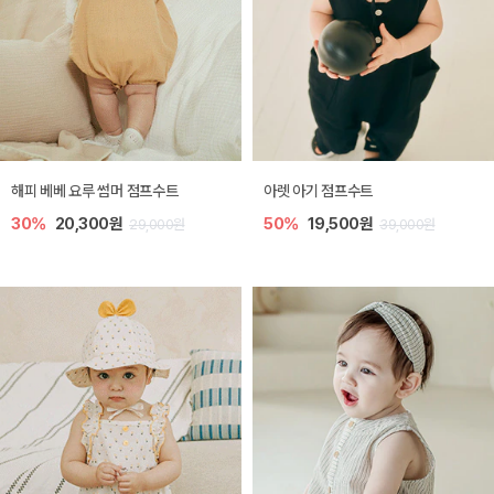
해피 베베 요루 썸머 점프수트
아렛 아기 점프수트
30%
20,300원
50%
19,500원
29,000원
39,000원