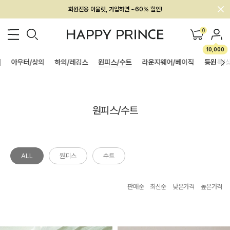
회원전용 아울렛, 가입하면 ~60% 할인!
멤버십 최대 28,000원 혜택
0
10,000
]
아우터/상의
하의/레깅스
원피스/수트
라운지웨어/베이직
등원룩/
원피스/수트
ALL
원피스
수트
판매순
최신순
낮은가격
높은가격