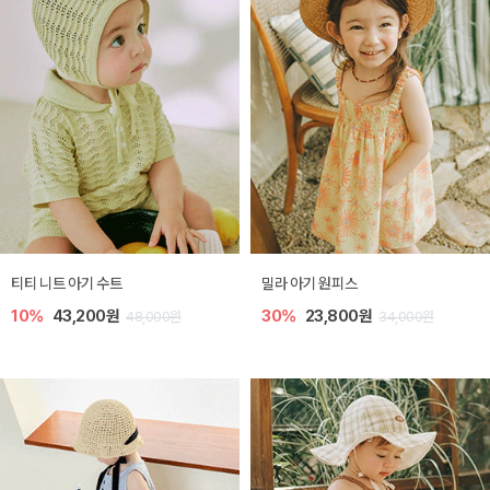
티티 니트 아기 수트
밀라 아기 원피스
10%
43,200원
30%
23,800원
48,000원
34,000원