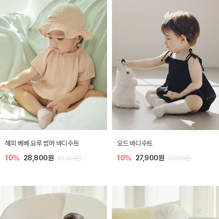
해피 베베 요루 썸머 바디수트
오드 바디수트
10%
28,800원
10%
27,900원
32,000원
31,000원