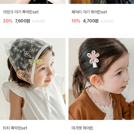
아망크 아기 똑딱핀set
페어리 아기 헤어핀set
20%
7,600원
10%
4,700원
9,400원
5,200원
티티 똑딱핀set
마가렛 헤어핀