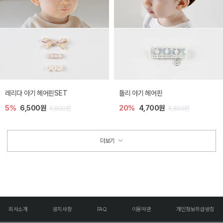
레리다 아기 헤어핀SET
돌리 아기 헤어핀
5%
6,500원
20%
4,700원
6,800원
5,800원
더보기
회사소개
공지사항
FAQ
이용약관
개인정보취급방침