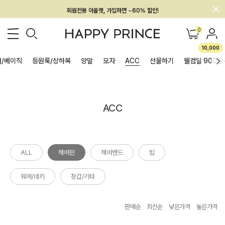
회원전용 아울렛, 가입하면 ~60% 할인!
멤버십 최대 28,000원 혜택
0
10,000
/베이직
등원룩/상하복
양말
모자
ACC
선물하기
웰컴딜 900원
ACC
ALL
헤어핀
헤어밴드
빕
워머/네키
장갑/기타
판매순
최신순
낮은가격
높은가격