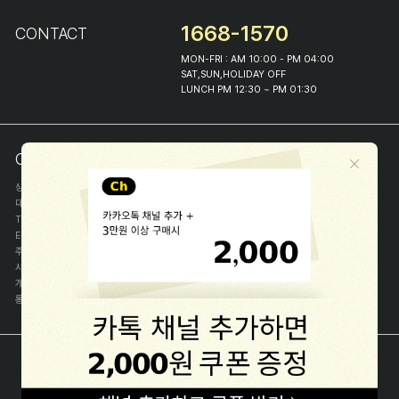
1668-1570
CONTACT
MON-FRI : AM 10:00 - PM 04:00
SAT,SUN,HOLIDAY OFF
LUNCH PM 12:30 ~ PM 01:30
COMPANY INFO
상호
(주)해피프린스
대표
이화진
TEL
1668-1570
E-MAIL
help@happyprince.co.kr
주소
서울시 종로구 이화장길 46
사업자등록번호
366-86-00898
개인정보관리자
이화진
통신판매신고번호
제 2018-서울종로-1384 호
[사업자정보확인]
COPYRIGHT(C) (주)해피프린스 ALL RIGHT RESERVED.