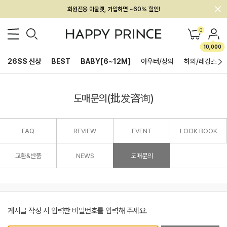
회원전용 아울렛, 가입하면 ~60% 할인!
멤버십 최대 28,000원 혜택
0
10,000
26SS 신상
BEST
BABY[6~12M]
아우터/상의
하의/레깅스
도매문의(批发咨询)
FAQ
REVIEW
EVENT
LOOK BOOK
교환&반품
NEWS
도매문의
게시글 작성 시 입력한 비밀번호를 입력해 주세요.