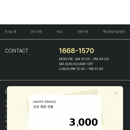
회사소개
공지사항
FAQ
이용약관
개인정보취급방침
1668-1570
CONTACT
MON-FRI : AM 10:00 - PM 04:00
SAT,SUN,HOLIDAY OFF
LUNCH PM 12:30 ~ PM 01:30
COMPANY INFO
상호
(주)해피프린스
대표
이화진
TEL
1668-1570
E-MAIL
help@happyprince.co.kr
주소
서울시 종로구 이화장길 46
사업자등록번호
366-86-00898