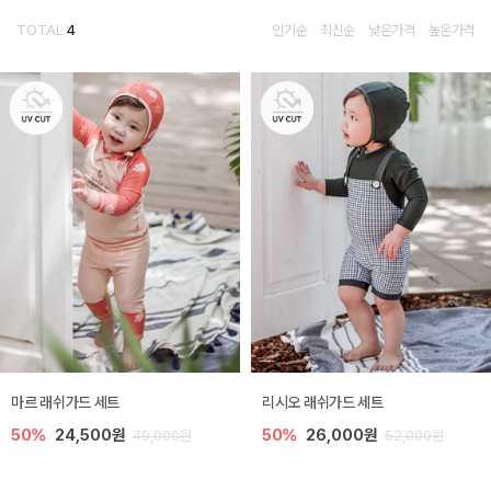
TOTAL
4
인기순
최신순
낮은가격
높은가격
마르 래쉬가드 세트
리시오 래쉬가드 세트
50%
24,500원
50%
26,000원
49,000원
52,000원