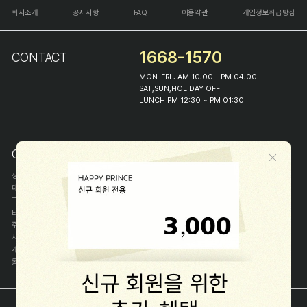
회사소개
공지사항
FAQ
이용약관
개인정보취급방침
1668-1570
CONTACT
MON-FRI : AM 10:00 - PM 04:00
SAT,SUN,HOLIDAY OFF
LUNCH PM 12:30 ~ PM 01:30
COMPANY INFO
상호
(주)해피프린스
대표
이화진
TEL
1668-1570
E-MAIL
help@happyprince.co.kr
주소
서울시 종로구 이화장길 46
사업자등록번호
366-86-00898
개인정보관리자
이화진
통신판매신고번호
제 2018-서울종로-1384 호
[사업자정보확인]