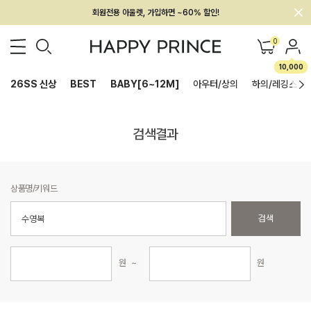
회원전용 아울렛, 가입하면 ~60% 할인!
멤버십 최대 28,000원 혜택
0
10,000
26SS 신상
BEST
BABY[6~12M]
아우터/상의
하의/레깅스
검색결과
상품명/키워드
검색
원 ~
원