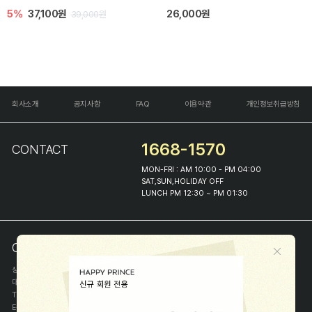
5%
37,100원
26,000원
39,000원
회사소개
공지사항
FAQ
이용약관
개인정보취급방침
1668-1570
CONTACT
MON-FRI : AM 10:00 - PM 04:00
SAT,SUN,HOLIDAY OFF
LUNCH PM 12:30 ~ PM 01:30
COMPANY INFO
상호
(주)해피프린스
대표
이화진
TEL
1668-1570
E-MAIL
help@happyprince.co.kr