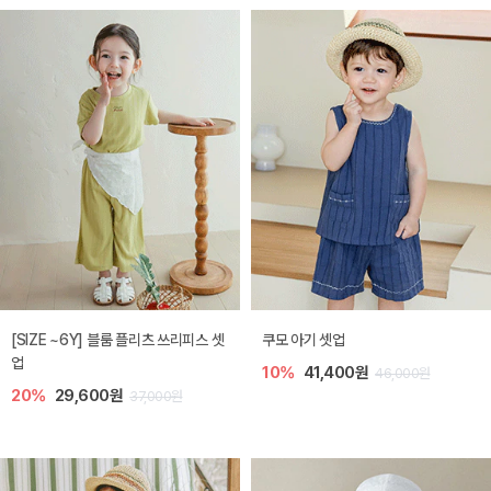
[SIZE ~6Y] 블룸 플리츠 쓰리피스 셋
쿠모 아기 셋업
업
10%
41,400원
46,000원
20%
29,600원
37,000원