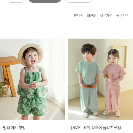
판매순
최신순
낮은가격
높은가격
밀라 아기 셋업
[SIZE ~6Y] 리모어 플리츠 셋업