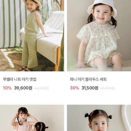
루벨라 니트 아기 셋업
파니 아기 블라우스 세트
10%
39,600원
30%
31,500원
44,000원
45,000원