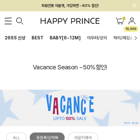
회원전용 아울렛, 가입하면 ~60% 할인!
멤버십 최대 28,000원 혜택
0
10,000
26SS 신상
BEST
BABY[6~12M]
아우터/상의
하의/레깅스
Vacance Season ~50%할인!
ALL
등원룩/상하복
라운지웨어