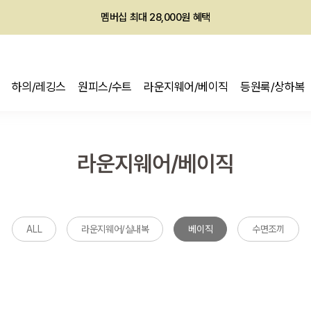
멤버십 최대 28,000원 혜택
하의/레깅스
원피스/수트
라운지웨어/베이직
등원룩/상하복
라운지웨어/베이직
ALL
라운지웨어/실내복
베이직
수면조끼