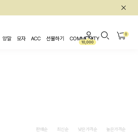
0
양말
모자
ACC
선물하기
COMMUNITY
10,000
판매순
최신순
낮은가격순
높은가격순