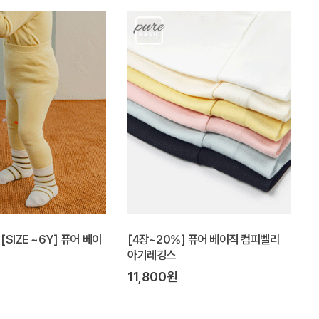
[SIZE ~6Y] 퓨어 베이
[4장~20%] 퓨어 베이직 컴피벨리
아기레깅스
11,800원