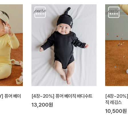
Y] 퓨어 베이
[4장~20%] 퓨어 베이직 바디수트
[4장~20%]
직 레깅스
13,200원
10,500원