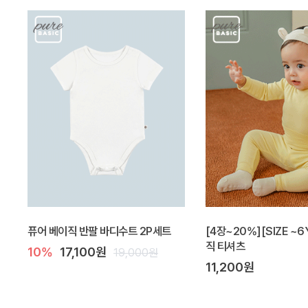
퓨어 베이직 반팔 바디수트 2P세트
[4장~20%][SIZE ~6
직 티셔츠
10%
17,100원
19,000원
11,200원