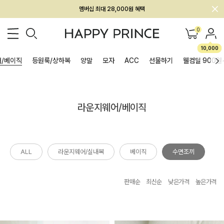
멤버십 최대 28,000원 혜택
0
10,000
/베이직
등원룩/상하복
양말
모자
ACC
선물하기
웰컴딜 900원
라운지웨어/베이직
ALL
라운지웨어/실내복
베이직
수면조끼
판매순
최신순
낮은가격
높은가격