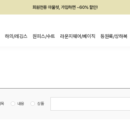
회원전용 아울렛, 가입하면 ~60% 할인!
멤버십 최대 28,000원 혜택
하의/레깅스
원피스/수트
라운지웨어/베이직
등원룩/상하복
제목
내용
상품