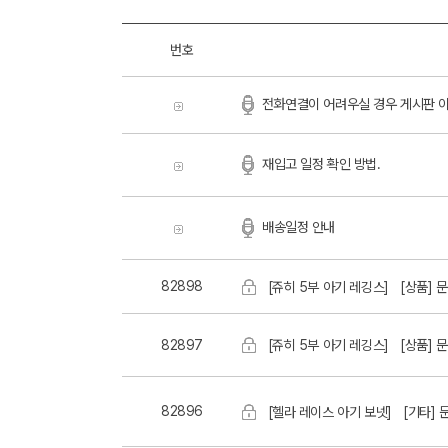
번호
전화연결이 어려우실 경우 게시판 이
재입고 일정 확인 방법.
배송일정 안내
82898
[쥬히 5부 아기 레깅스]
[상품] 
82897
[쥬히 5부 아기 레깅스]
[상품] 
82896
[헬라 레이스 아기 보넷]
[기타]