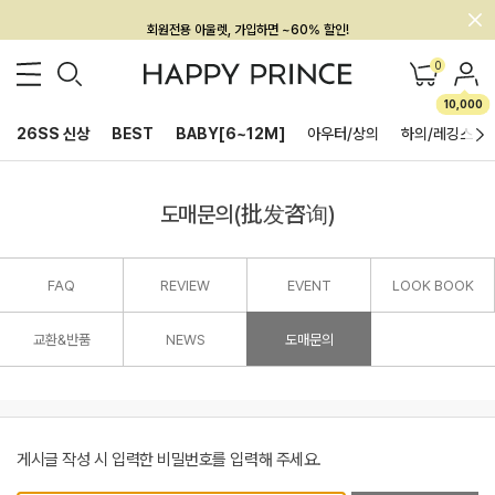
회원전용 아울렛, 가입하면 ~60% 할인!
멤버십 최대 28,000원 혜택
0
10,000
26SS 신상
BEST
BABY[6~12M]
아우터/상의
하의/레깅스
도매문의(批发咨询)
FAQ
REVIEW
EVENT
LOOK BOOK
교환&반품
NEWS
도매문의
게시글 작성 시 입력한 비밀번호를 입력해 주세요.