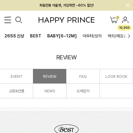
회원전용 아울렛, 가입하면 ~60% 할인!
멤버십 최대 28,000원 혜택
0
10,000
26SS 신상
BEST
BABY[6~12M]
아우터/상의
하의/레깅스
REVIEW
EVENT
REVIEW
FAQ
LOOK BOOK
교환&반품
NEWS
도매문의