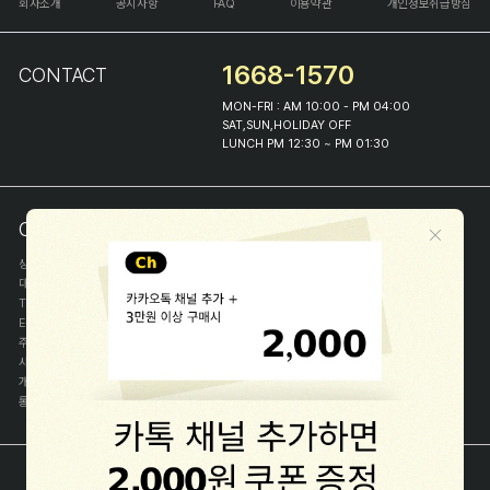
회사소개
공지사항
FAQ
이용약관
개인정보취급방침
1668-1570
CONTACT
MON-FRI : AM 10:00 - PM 04:00
SAT,SUN,HOLIDAY OFF
LUNCH PM 12:30 ~ PM 01:30
COMPANY INFO
상호
(주)해피프린스
대표
이화진
TEL
1668-1570
E-MAIL
help@happyprince.co.kr
주소
서울시 종로구 이화장길 46
사업자등록번호
366-86-00898
개인정보관리자
이화진
통신판매신고번호
제 2018-서울종로-1384 호
[사업자정보확인]
COPYRIGHT(C) (주)해피프린스 ALL RIGHT RESERVED.