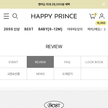
멤버십 최대 28,000원 혜택
0
10,000
26SS 신상
BEST
BABY[6~12M]
아우터/상의
하의/레깅스
REVIEW
EVENT
REVIEW
FAQ
LOOK BOOK
교환&반품
NEWS
도매문의