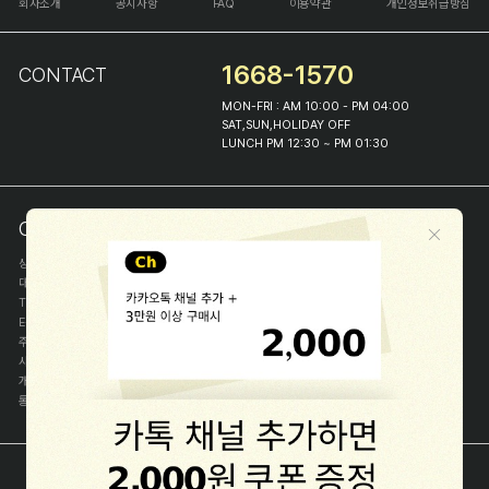
회사소개
공지사항
FAQ
이용약관
개인정보취급방침
1668-1570
CONTACT
MON-FRI : AM 10:00 - PM 04:00
SAT,SUN,HOLIDAY OFF
LUNCH PM 12:30 ~ PM 01:30
COMPANY INFO
상호
(주)해피프린스
대표
이화진
TEL
1668-1570
E-MAIL
help@happyprince.co.kr
주소
서울시 종로구 이화장길 46
사업자등록번호
366-86-00898
개인정보관리자
이화진
통신판매신고번호
제 2018-서울종로-1384 호
[사업자정보확인]
COPYRIGHT(C) (주)해피프린스 ALL RIGHT RESERVED.