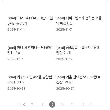
[end] TIME ATTACK #단, 3일
[end] 해피프린스가 전하는 겨울
5시간 동안만!
의 따뜻함!..
2025-11-14
2025-11-7
[end] 하나 사면 하나는 덤! #양
[end] 금/토/일 주말특가 #단 3
말1 + 1 #..
일만 이 가..
2025-11-7
2025-11-5
[end] 키워드세일 #겨울 방한템
[end] 겨울 컬렉션 모노 오픈! #
#최대 50%
신상 5% #..
2025-10-31
2025-10-24
7
8
9
10
11
12