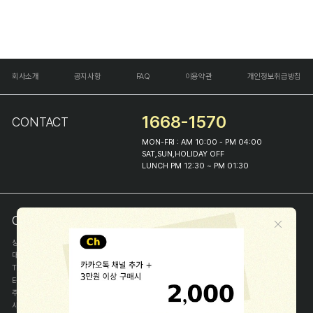
회사소개
공지사항
FAQ
이용약관
개인정보취급방침
1668-1570
CONTACT
MON-FRI : AM 10:00 - PM 04:00
SAT,SUN,HOLIDAY OFF
LUNCH PM 12:30 ~ PM 01:30
COMPANY INFO
상호
(주)해피프린스
대표
이화진
TEL
1668-1570
E-MAIL
help@happyprince.co.kr
주소
서울시 종로구 이화장길 46
사업자등록번호
366-86-00898