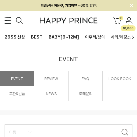
회원전용 아울렛, 가입하면 ~60% 할인!
멤버십 최대 28,000원 혜택
0
10,000
26SS 신상
BEST
BABY[6~12M]
아우터/상의
하의/레깅스
EVENT
EVENT
REVIEW
FAQ
LOOK BOOK
교환&반품
NEWS
도매문의