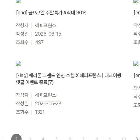
[end] 금/토/일 주말특가 #최대 30%
[e
작성자
해피프린스
작
작성일
2026-06-15
작
조회수
497
조
[-ing] 쉐라톤 그랜드 인천 호텔 X 해피프린스 | 태교여행
[e
댓글 이벤트 종료(7)
작
작성자
해피프린스
작
작성일
2026-05-28
조
조회수
1321
1
2
3
4
5
6
7
8
9
10