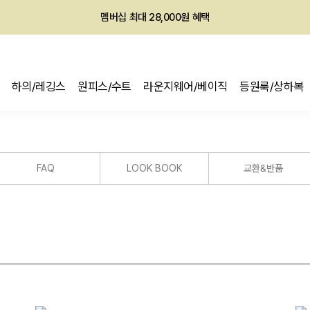
멤버십 최대 28,000원 혜택
하의/레깅스
원피스/수트
라운지웨어/베이직
등원룩/상하복
FAQ
LOOK BOOK
교환&반품