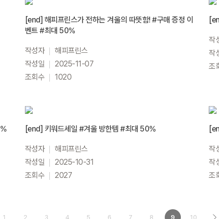
[end] 해피프린스가 전하는 겨울의 따뜻함! #구매 증정 이
[e
벤트 #최대 50%
작
작성자
해피프린스
작
작성일
2025-11-07
조
조회수
1020
0%
[end] 키워드세일 #겨울 방한템 #최대 50%
[e
작성자
해피프린스
작
작성일
2025-10-31
작
조회수
2027
조
1
2
3
4
5
6
7
8
9
10