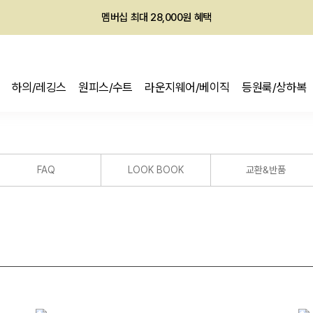
멤버십 최대 28,000원 혜택
하의/레깅스
원피스/수트
라운지웨어/베이직
등원룩/상하복
FAQ
LOOK BOOK
교환&반품