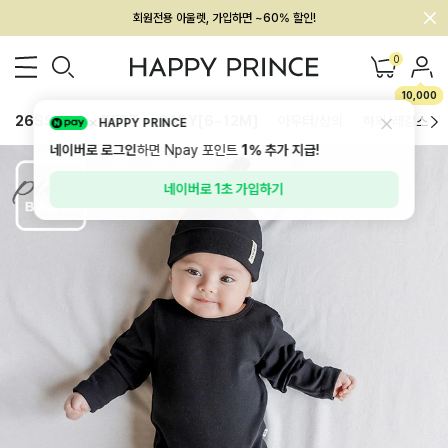
회원전용 아울렛, 가입하면 ~60% 할인!
멤버십 최대 28,000원 혜택
0
10,000
26SS 신상
BEST
BABY[6~12M]
아우터/상의
하의/레깅스
HAPPY PRINCE
네이버로 로그인
하면 Npay 포인트
1%
추가 지급!
네이버로 1초 가입하기