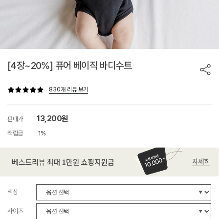
[4장~20%] 퓨어 베이직 바디수트
830개 리뷰 보기
13,200원
판매가
적립금
1%
색상
사이즈