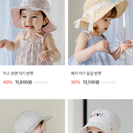
히스 양면 아기 썬햇
베키 아기 밀짚 썬햇
40%
11,800원
30%
13,100원
19,600원
18,600원