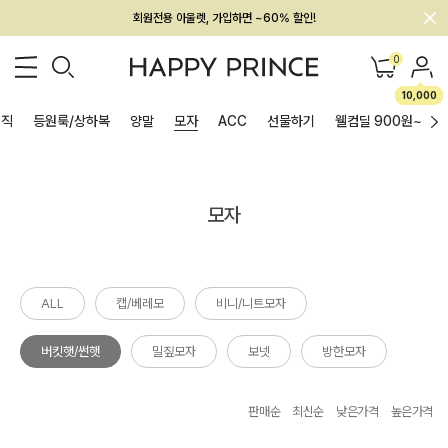
회원전용 아울렛, 가입하면 ~60% 할인!
멤버십 최대 28,000원 혜택
0
10,000
이직
등원룩/상하복
양말
모자
ACC
선물하기
웰컴딜 900원~
모자
ALL
캡/베레모
비니/니트모자
버킷햇/썬햇
밀짚모자
보넷
방한모자
판매순
최신순
낮은가격
높은가격