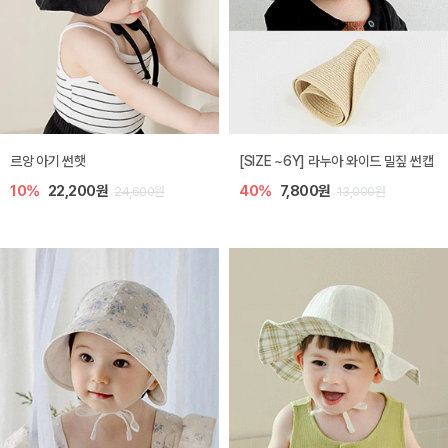
르앙 아기 썬햇
[SIZE ~6Y] 라누아 와이드 밀짚 썬캡
10%
22,200원
40%
7,800원
24,600원
13,000원