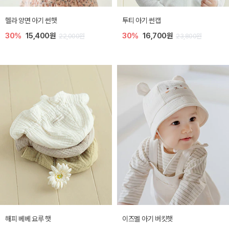
헬라 양면 아기 썬햇
투티 아기 썬캡
30%
15,400원
30%
16,700원
22,000원
23,800원
해피 베베 요루 햇
이즈멜 아기 버킷햇