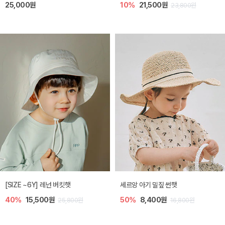
25,000원
10%
21,500원
23,800원
[SIZE ~6Y] 레넌 버킷햇
세르앙 아기 밀짚 썬햇
40%
15,500원
50%
8,400원
25,800원
16,800원