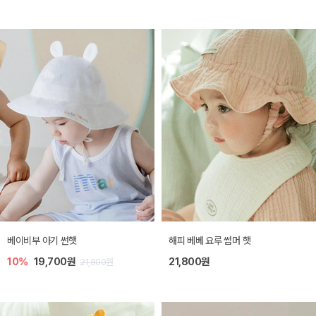
베이비부 아기 썬햇
해피 베베 요루 썸머 햇
10%
19,700원
21,800원
21,800원