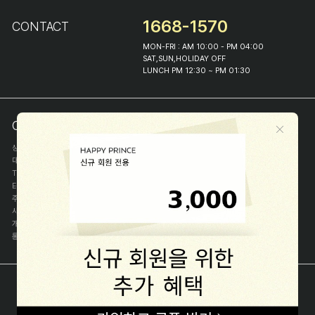
1668-1570
CONTACT
MON-FRI : AM 10:00 - PM 04:00
SAT,SUN,HOLIDAY OFF
LUNCH PM 12:30 ~ PM 01:30
COMPANY INFO
상호
(주)해피프린스
대표
이화진
TEL
1668-1570
E-MAIL
help@happyprince.co.kr
주소
서울시 종로구 이화장길 46
사업자등록번호
366-86-00898
개인정보관리자
이화진
통신판매신고번호
제 2018-서울종로-1384 호
[사업자정보확인]
COPYRIGHT(C) (주)해피프린스 ALL RIGHT RESERVED.