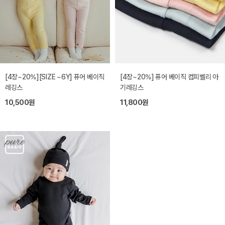
[4장~20%][SIZE ~6Y] 퓨어 베이직
[4장~20%] 퓨어 베이직 컴피벨리 아
레깅스
기레깅스
10,500원
11,800원