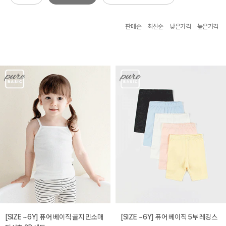
판매순
최신순
낮은가격
높은가격
[SIZE ~6Y] 퓨어 베이직 골지 민소매
[SIZE ~6Y] 퓨어 베이직 5부 레깅스