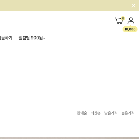
0
10,000
선물하기
웰컴딜 900원~
판매순
최신순
낮은가격
높은가격