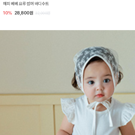
해피 베베 요루 썸머 바디수트
10%
28,800원
32,000원