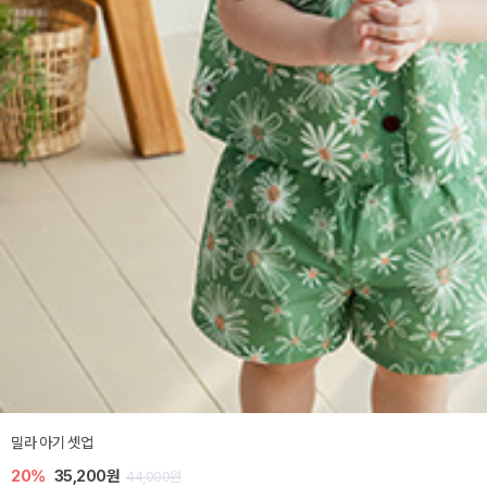
밀라 아기 셋업
20%
35,200원
44,000원