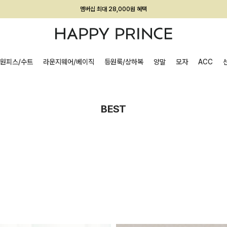
회원전용 아울렛, 가입하면 ~60% 할인!
멤버십 최대 28,000원 혜택
원피스/수트
라운지웨어/베이직
등원룩/상하복
양말
모자
ACC
BEST