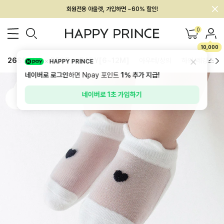
회원전용 아울렛, 가입하면 ~60% 할인!
멤버십 최대 28,000원 혜택
0
10,000
26SS 신상
BEST
BABY[6~12M]
아우터/상의
하의/레깅스
HAPPY PRINCE
네이버로 로그인
하면 Npay 포인트
1%
추가 지급!
네이버로 1초 가입하기