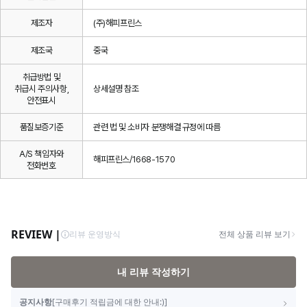
제조자
(주)해피프린스
제조국
중국
취급방법 및
취급시 주의사항,
상세설명 참조
안전표시
품질보증기준
관련 법 및 소비자 분쟁해결 규정에 따름
A/S 책임자와
해피프린스/1668-1570
전화번호