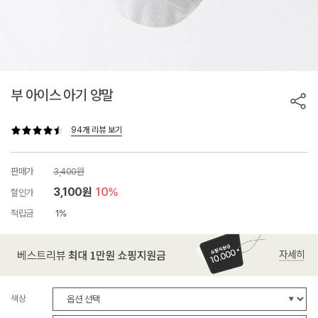
부 아이스 아기 양말
94개 리뷰 보기
판매가
3,400원
3,100원
10%
할인가
적립금
1%
색상