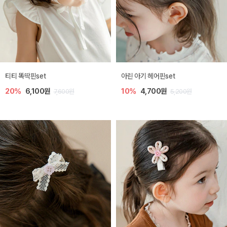
티티 똑딱핀set
아린 아기 헤어핀set
20%
6,100원
10%
4,700원
7,600원
5,200원