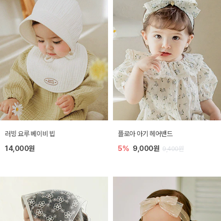
러빙 요루 베이비 빕
플로아 아기 헤어밴드
14,000원
5%
9,000원
9,400원