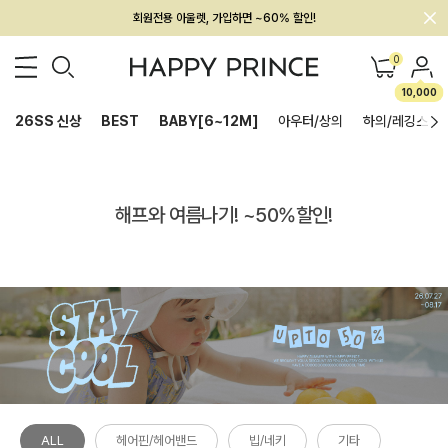
회원전용 아울렛, 가입하면 ~60% 할인!
멤버십 최대 28,000원 혜택
0
10,000
26SS 신상
BEST
BABY[6~12M]
아우터/상의
하의/레깅스
해프와 여름나기! ~50%할인!
ALL
헤어핀/헤어밴드
빕/네키
기타