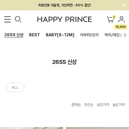
회원전용 아울렛, 가입하면 ~60% 할인!
멤버십 최대 28,000원 혜택
0
10,000
26SS 신상
BEST
BABY[6~12M]
아우터/상의
하의/레깅스
26SS 신상
ALL
판매순
최신순
낮은가격
높은가격