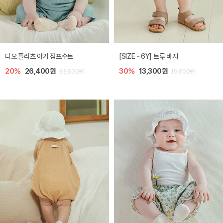
디오 플리츠 아기 점프수트
[SIZE ~6Y] 트루 바지
20%
26,400원
30%
13,300원
33,000원
19,000원