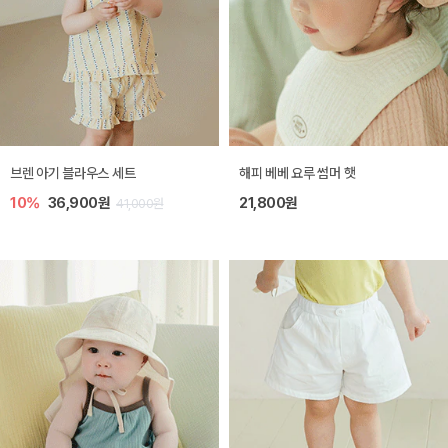
브렌 아기 블라우스 세트
해피 베베 요루 썸머 햇
10%
36,900원
21,800원
41,000원