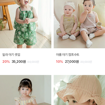
밀라 아기 셋업
아롬 아기 점프수트
20%
35,200원
10%
27,000원
44,000원
30,000원