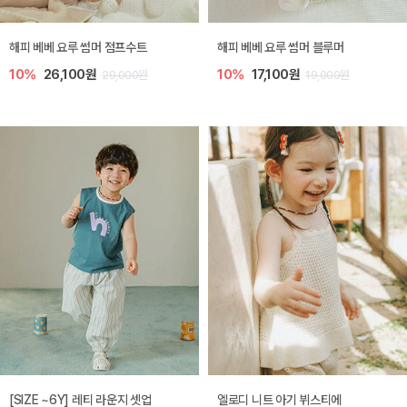
해피 베베 요루 썸머 점프수트
해피 베베 요루 썸머 블루머
10%
26,100원
10%
17,100원
29,000원
19,000원
[SIZE ~6Y] 레티 라운지 셋업
엘로디 니트 아기 뷔스티에