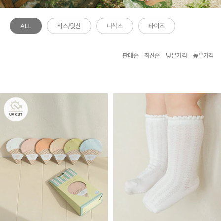
ALL
삭스/덧신
니삭스
타이즈
판매순
최신순
낮은가격
높은가격