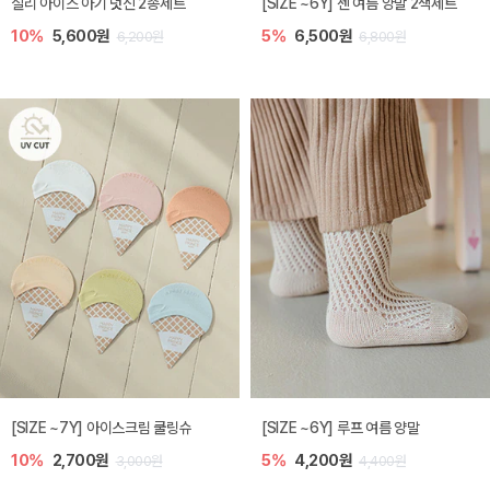
실리 아이스 아기 덧신 2종세트
[SIZE ~6Y] 젠 여름 양말 2색세트
10%
5,600원
5%
6,500원
6,200원
6,800원
[SIZE ~7Y] 아이스크림 쿨링슈
[SIZE ~6Y] 루프 여름 양말
10%
2,700원
5%
4,200원
3,000원
4,400원