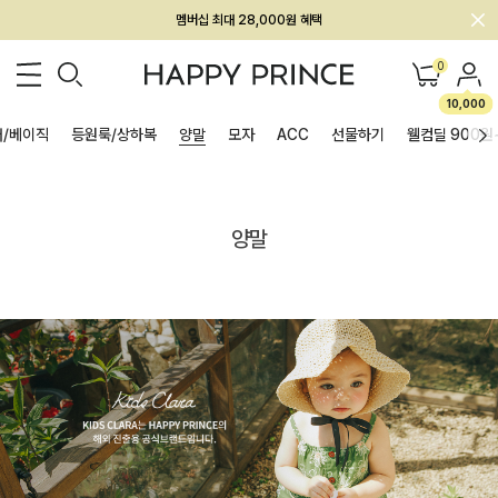
회원전용 아울렛, 가입하면 ~60% 할인!
멤버십 최대 28,000원 혜택
0
10,000
/베이직
등원룩/상하복
양말
모자
ACC
선물하기
웰컴딜 900원
양말