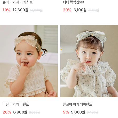
슈리 아기 헤어 커치프
티티 똑딱핀set
10%
12,600원
20%
6,100원
14,000원
7,600원
마샬 아기 헤어밴드
플로아 아기 헤어밴드
20%
6,900원
5%
9,000원
8,600원
9,400원