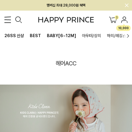
멤버십 최대 28,000원 혜택
0
10,000
26SS 신상
BEST
BABY[6~12M]
아우터/상의
하의/레깅스
헤어ACC