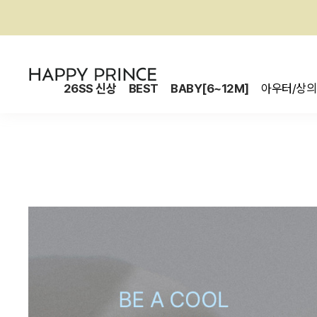
26SS 신상
BEST
BABY[6~12M]
아우터/상의