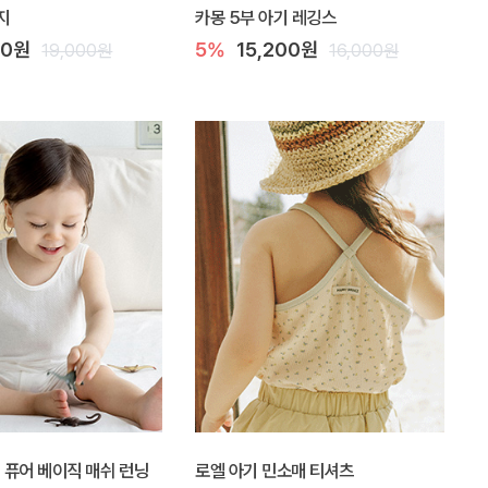
지
카몽 5부 아기 레깅스
00원
5%
15,200원
19,000원
16,000원
Y] 퓨어 베이직 매쉬 런닝
로엘 아기 민소매 티셔츠