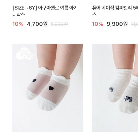
[SIZE ~6Y] 아쿠아젤로 여름 아기
퓨어 베이직 컴피벨리 5
니삭스
스
10%
4,700원
10%
9,900원
5,200원
11