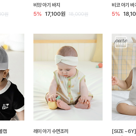
비앙 아기 바지
비코 아기 바
5%
17,100원
5%
18,1
00원
18,000원
 볼캡
레미 아기 수면조끼
[SIZE ~6