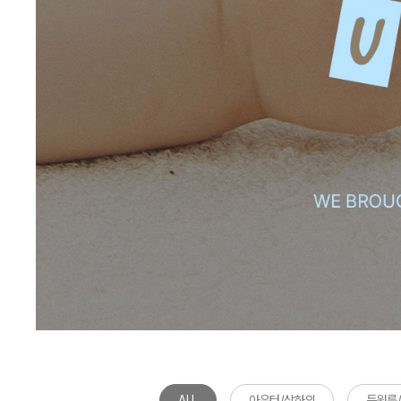
ALL
아우터/상하의
등원룩