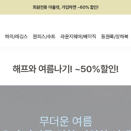
회원전용 아울렛, 가입하면 ~60% 할인!
멤버십 최대 28,000원 혜택
하의/레깅스
원피스/수트
라운지웨어/베이직
등원룩/상하복
해프와 여름나기! ~50%할인!