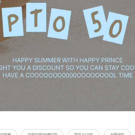
/상하복
라운지웨어/베이직
원피스/수트
선물세트