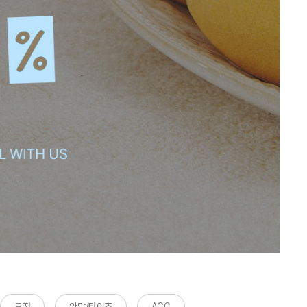
모자
양말/타이즈
ACC