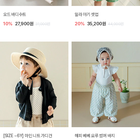
오드 바디수트
밀라 아기 셋업
10%
27,900원
20%
35,200원
31,000원
44,000원
[SIZE ~6Y] 마인 니트 가디건
해피 베베 요루 썸머 바지