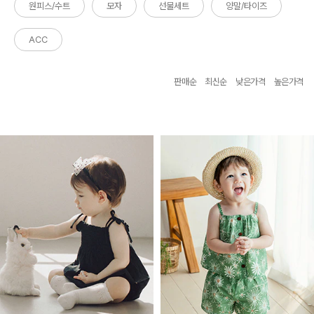
원피스/수트
모자
선물세트
양말/타이즈
ACC
판매순
최신순
낮은가격
높은가격