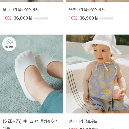
모나 아기 블라우스 세트
브렌 아기 블라우스 세트
10%
36,000원
10%
36,900원
40,000원
41,000원
[SIZE ~7Y] 아이스크림 쿨링슈 6색
밀라 아기 점프수트
세트