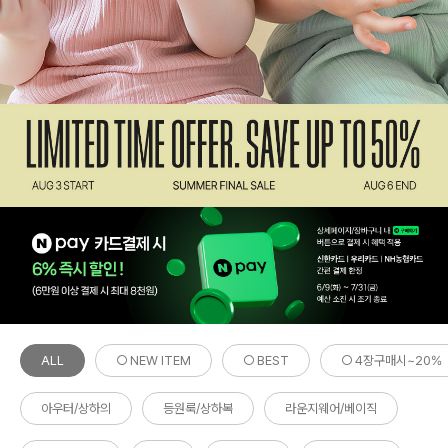
ALL
○ NEW ITEM
○ BEST
○ 4장구매시~20%
아우터/상하의
등원룩/상하복
라운지웨어/베이직