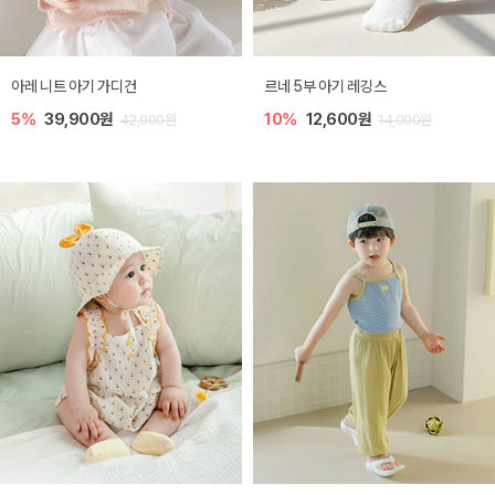
아레 니트 아기 가디건
르네 5부 아기 레깅스
5%
39,900원
10%
12,600원
42,000원
14,000원