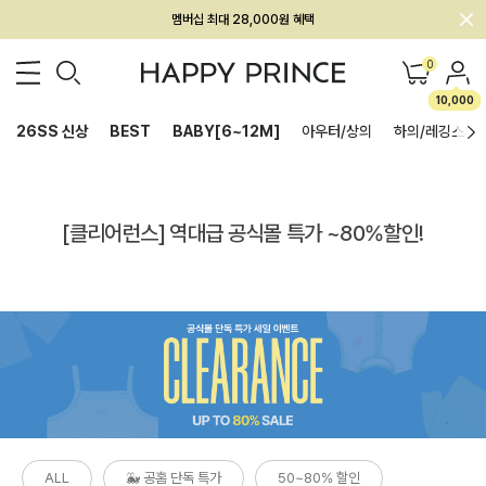
회원전용 아울렛, 가입하면 ~60% 할인!
멤버십 최대 28,000원 혜택
0
10,000
26SS 신상
BEST
BABY[6~12M]
아우터/상의
하의/레깅스
[클리어런스] 역대급 공식몰 특가 ~80%할인!
ALL
🐳 공홈 단독 특가
50~80% 할인