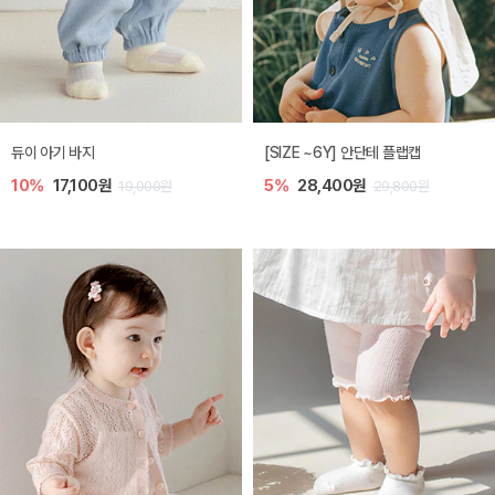
듀이 아기 바지
[SIZE ~6Y] 안단테 플랩캡
10%
17,100원
5%
28,400원
19,000원
29,800원