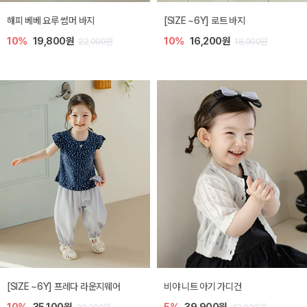
해피 베베 요루 썸머 바지
[SIZE ~6Y] 로트 바지
10%
19,800원
10%
16,200원
22,000원
18,000원
[SIZE ~6Y] 프레다 라운지웨어
비야 니트 아기 가디건