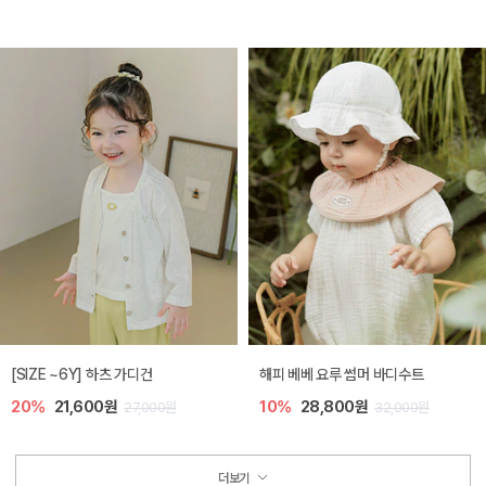
[SIZE ~6Y] 하츠 가디건
해피 베베 요루 썸머 바디수트
20%
21,600원
10%
28,800원
27,000원
32,000원
더보기