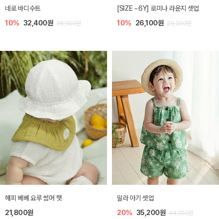
네로 바디수트
[SIZE ~6Y] 로미나 라운지 셋업
10%
32,400원
10%
26,100원
36,000원
29,000원
해피 베베 요루 썸머 햇
밀라 아기 셋업
21,800원
20%
35,200원
44,000원