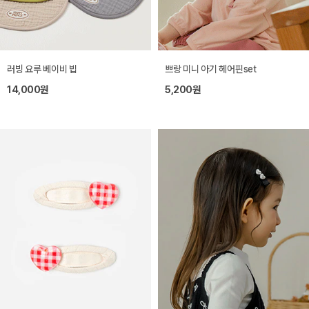
러빙 요루 베이비 빕
쁘랑 미니 아기 헤어핀set
14,000원
5,200원