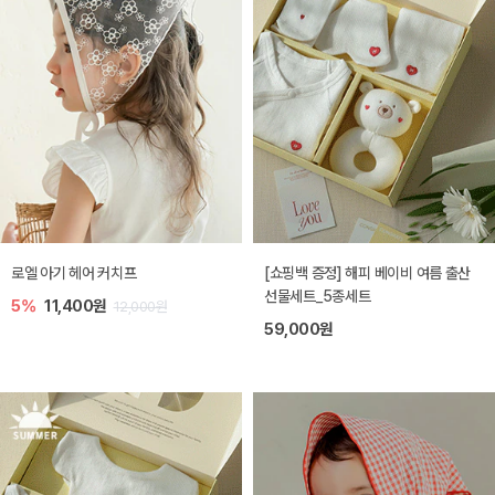
로엘 아기 헤어 커치프
[쇼핑백 증정] 해피 베이비 여름 출산
선물세트_5종세트
5%
11,400원
12,000원
59,000원