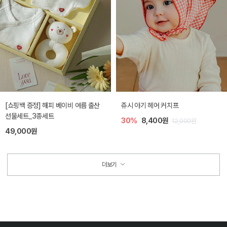
[쇼핑백 증정] 해피 베이비 여름 출산
쥬시 아기 헤어 커치프
선물세트_3종세트
30%
8,400원
12,000원
49,000원
더보기