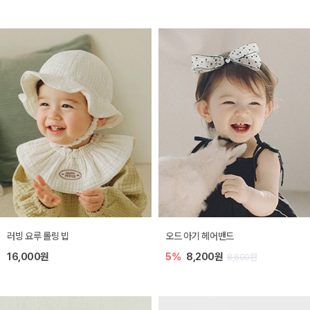
러빙 요루 롤링 빕
오드 아기 헤어밴드
16,000원
5%
8,200원
8,600원