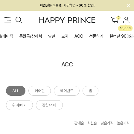
회원전용 아울렛, 가입하면 ~60% 할인!
멤버십 최대 28,000원 혜택
0
10,000
/베이직
등원룩/상하복
양말
모자
ACC
선물하기
웰컴딜 900원
ACC
ALL
헤어핀
헤어밴드
빕
워머/네키
장갑/기타
판매순
최신순
낮은가격
높은가격