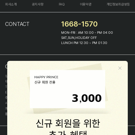
회사소개
공지사항
FAQ
이용약관
개인정보취급방침
1668-1570
CONTACT
MON-FRI : AM 10:00 - PM 04:00
SAT,SUN,HOLIDAY OFF
LUNCH PM 12:30 ~ PM 01:30
COMPANY INFO
상호
(주)해피프린스
대표
이화진
TEL
1668-1570
E-MAIL
help@happyprince.co.kr
주소
서울시 종로구 이화장길 46
사업자등록번호
366-86-00898
개인정보관리자
이화진
통신판매신고번호
제 2018-서울종로-1384 호
[사업자정보확인]