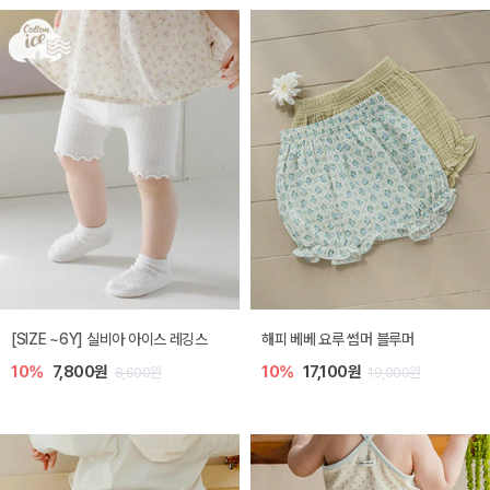
[SIZE ~6Y] 실비아 아이스 레깅스
해피 베베 요루 썸머 블루머
10%
7,800원
10%
17,100원
8,600원
19,000원