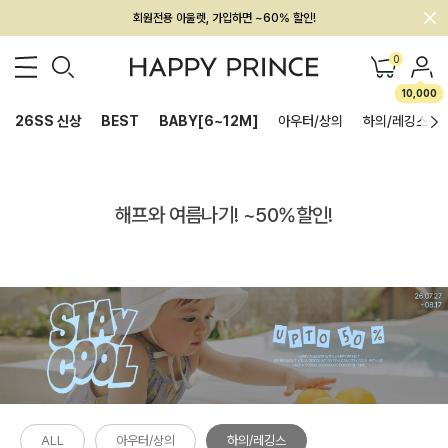
회원전용 아울렛, 가입하면 ~60% 할인!
멤버십 최대 28,000원 혜택
0
10,000
26SS 신상
BEST
BABY[6~12M]
아우터/상의
하의/레깅스
해프와 여름나기! ~50%할인!
ALL
아우터/상의
하의/레깅스