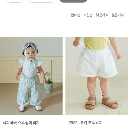
판매순
최신순
낮은가격
높은가격
해피 베베 요루 썸머 바지
[SIZE ~6Y] 트루 바지