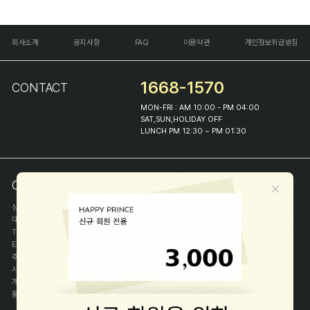
회사소개
공지사항
FAQ
이용약관
개인정보취급방침
1668-1570
CONTACT
MON-FRI : AM 10:00 - PM 04:00
SAT,SUN,HOLIDAY OFF
LUNCH PM 12:30 ~ PM 01:30
COMPANY INFO
상호
(주)해피프린스
대표
이화진
TEL
1668-1570
E-MAIL
help@happyprince.co.kr
주소
서울시 종로구 이화장길 46
사업자등록번호
366-86-00898
개인정보관리자
이화진
통신판매신고번호
제 2018-서울종로-1384 호
[사업자정보확인]