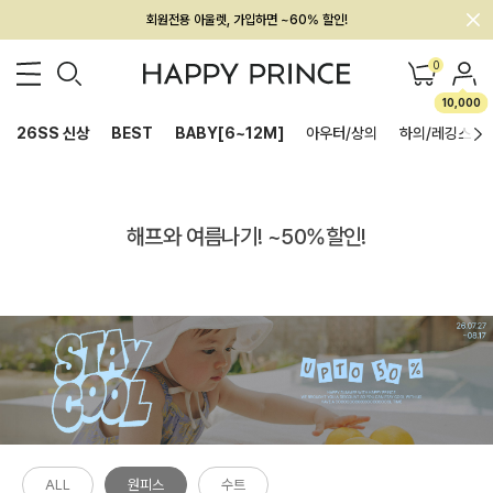
회원전용 아울렛, 가입하면 ~60% 할인!
멤버십 최대 28,000원 혜택
0
10,000
26SS 신상
BEST
BABY[6~12M]
아우터/상의
하의/레깅스
해프와 여름나기! ~50%할인!
ALL
원피스
수트