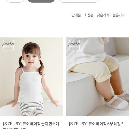
판매순
최신순
낮은가격
높은가격
[SIZE ~6Y] 퓨어 베이직 골지 민소매
[SIZE ~6Y] 퓨어 베이직 5부 레깅스