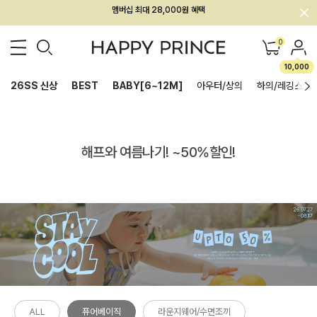
회원전용 아울렛, 가입하면 ~60% 할인!
멤버십 최대 28,000원 혜택
0
10,000
26SS 신상
BEST
BABY[6~12M]
아우터/상의
하의/레깅스
해프와 여름나기! ~50%할인!
ALL
퓨어베이직
라운지웨어/수면조끼