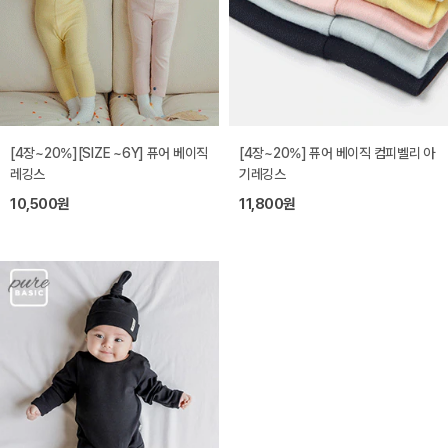
[4장~20%][SIZE ~6Y] 퓨어 베이직
[4장~20%] 퓨어 베이직 컴피벨리 아
레깅스
기레깅스
10,500원
11,800원