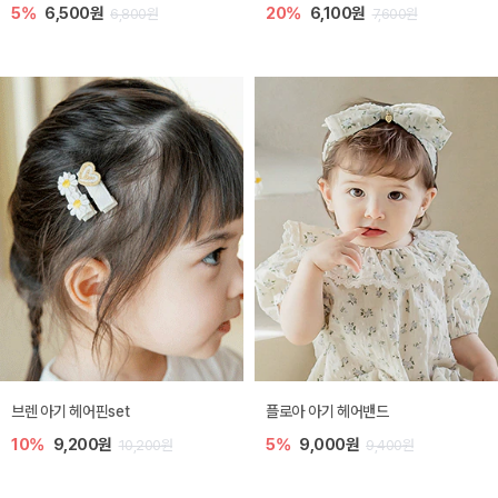
5%
6,500원
20%
6,100원
6,800원
7,600원
브렌 아기 헤어핀set
플로아 아기 헤어밴드
10%
9,200원
5%
9,000원
10,200원
9,400원