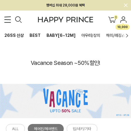
회원전용 아울렛, 가입하면 ~60% 할인!
0
멤버십 최대 28,000원 혜택
10,000
26SS 신상
BEST
BABY[6~12M]
아우터/상의
하의/레깅스
Vacance Season ~50%할인!
ALL
헤어핀/헤어밴드
빕/네키/기타