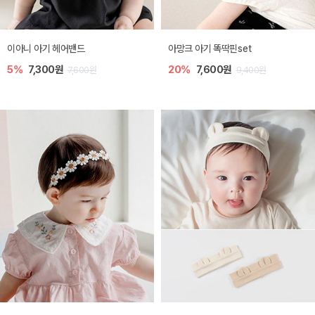
이아니 아기 헤어밴드
아망크 아기 똑딱핀set
5%
7,300원
20%
7,600원
7,600원
9,400원