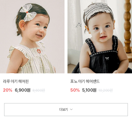
라루 아기 헤어핀
포노 아기 헤어밴드
20%
6,900원
50%
5,100원
8,600원
10,200원
더보기