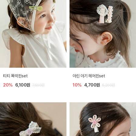
티티 똑딱핀set
아린 아기 헤어핀set
20%
6,100원
10%
4,700원
7,600원
5,200원