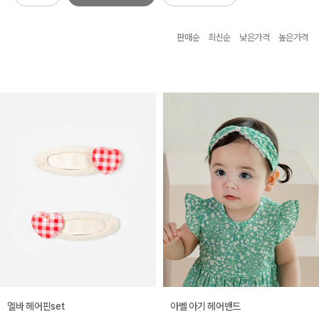
판매순
최신순
낮은가격
높은가격
엘바 헤어핀set
아벨 아기 헤어밴드