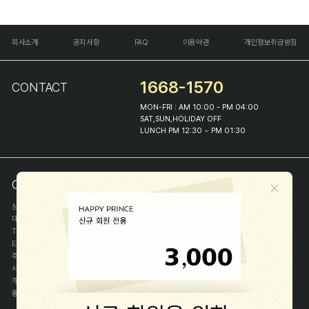
회사소개
공지사항
FAQ
이용약관
개인정보취급방침
1668-1570
CONTACT
MON-FRI : AM 10:00 - PM 04:00
SAT,SUN,HOLIDAY OFF
LUNCH PM 12:30 ~ PM 01:30
COMPANY INFO
상호
(주)해피프린스
대표
이화진
TEL
1668-1570
E-MAIL
help@happyprince.co.kr
주소
서울시 종로구 이화장길 46
사업자등록번호
366-86-00898
개인정보관리자
이화진
통신판매신고번호
제 2018-서울종로-1384 호
[사업자정보확인]