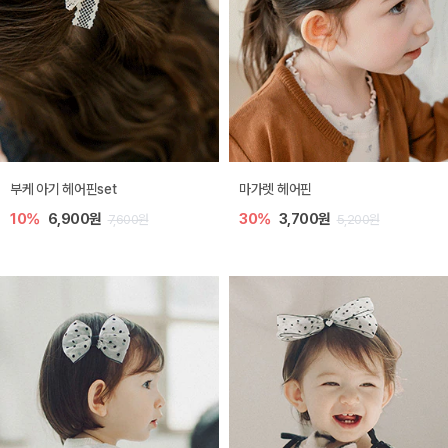
부케 아기 헤어핀set
마가렛 헤어핀
10%
6,900원
30%
3,700원
7,600원
5,200원