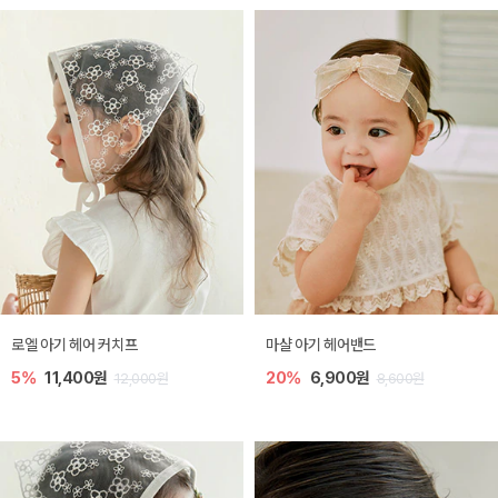
로엘 아기 헤어 커치프
마샬 아기 헤어밴드
5%
11,400원
20%
6,900원
12,000원
8,600원