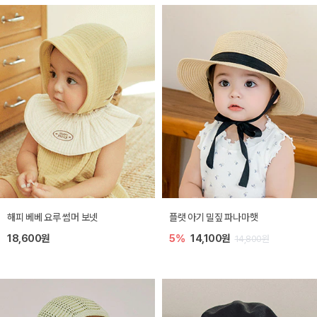
해피 베베 요루 썸머 보넷
플랫 아기 밀짚 파나마햇
18,600원
5%
14,100원
14,800원