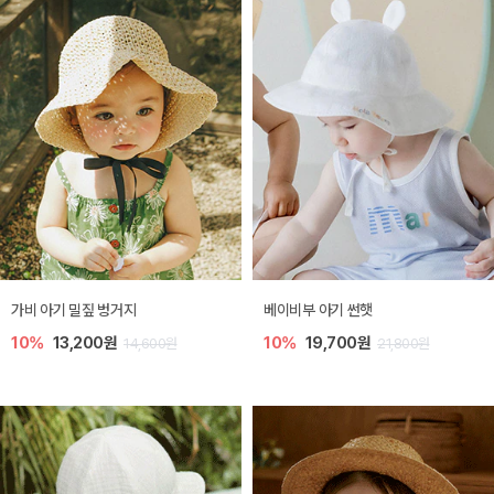
가비 아기 밀짚 벙거지
베이비부 아기 썬햇
10%
13,200원
10%
19,700원
14,600원
21,800원