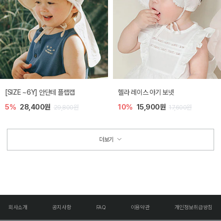
[SIZE ~6Y] 안단테 플랩캡
헬라 레이스 아기 보넷
5%
28,400원
10%
15,900원
29,800원
17,600원
더보기
회사소개
공지사항
FAQ
이용약관
개인정보취급방침