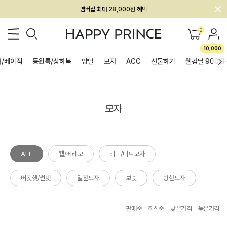
멤버십 최대 28,000원 혜택
0
10,000
/베이직
등원룩/상하복
양말
모자
ACC
선물하기
웰컴딜 900원
모자
ALL
캡/베레모
비니/니트모자
버킷햇/썬햇
밀짚모자
보넷
방한모자
판매순
최신순
낮은가격
높은가격