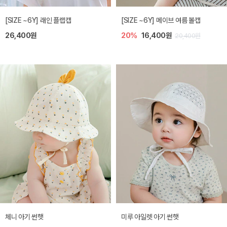
[SIZE ~6Y] 래인 플랩캡
[SIZE ~6Y] 메이브 여름 볼캡
26,400원
20%
16,400원
20,400원
체니 아기 썬햇
미루 아일렛 아기 썬햇