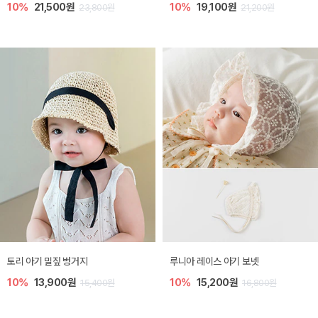
10%
21,500원
10%
19,100원
23,800원
21,200원
토리 아기 밀짚 벙거지
루니아 레이스 아기 보넷
10%
13,900원
10%
15,200원
15,400원
16,800원