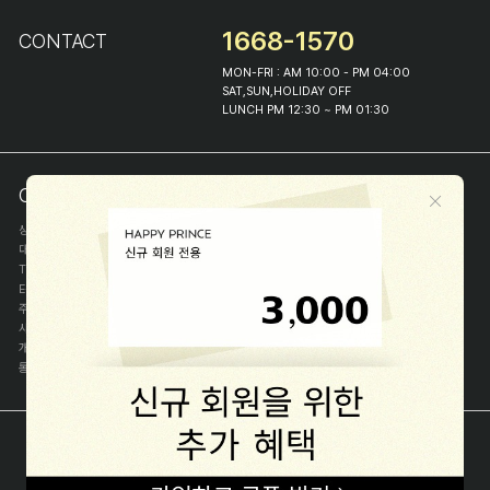
1668-1570
CONTACT
MON-FRI : AM 10:00 - PM 04:00
SAT,SUN,HOLIDAY OFF
LUNCH PM 12:30 ~ PM 01:30
COMPANY INFO
상호
(주)해피프린스
대표
이화진
TEL
1668-1570
E-MAIL
help@happyprince.co.kr
주소
서울시 종로구 이화장길 46
사업자등록번호
366-86-00898
개인정보관리자
이화진
통신판매신고번호
제 2018-서울종로-1384 호
[사업자정보확인]
COPYRIGHT(C) (주)해피프린스 ALL RIGHT RESERVED.