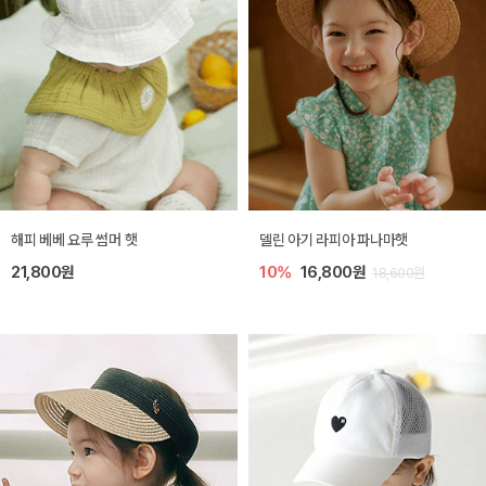
해피 베베 요루 썸머 햇
델린 아기 라피아 파나마햇
21,800원
10%
16,800원
18,600원