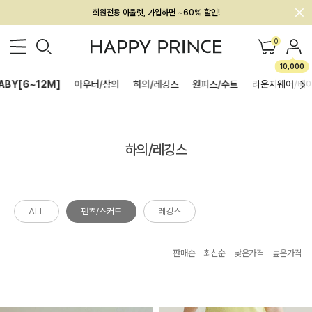
회원전용 아울렛, 가입하면 ~60% 할인!
멤버십 최대 28,000원 혜택
0
10,000
ABY[6~12M]
아우터/상의
하의/레깅스
원피스/수트
라운지웨어/베
하의/레깅스
ALL
팬츠/스커트
레깅스
판매순
최신순
낮은가격
높은가격