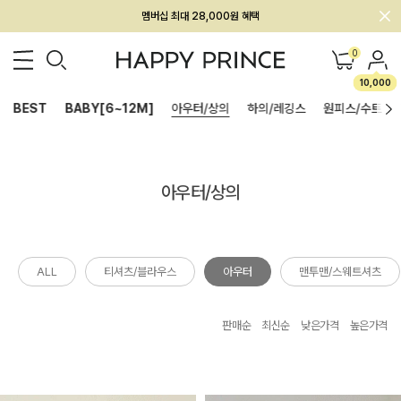
회원전용 아울렛, 가입하면 ~60% 할인!
멤버십 최대 28,000원 혜택
0
10,000
BEST
BABY[6~12M]
아우터/상의
하의/레깅스
원피스/수트
아우터/상의
ALL
티셔츠/블라우스
아우터
맨투맨/스웨트셔츠
판매순
최신순
낮은가격
높은가격