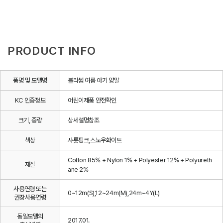
PRODUCT INFO
품명 및 모델명
블라썸 여름 아기 양말
KC 인증정보
어린이제품 안전확인
크기, 중량
상세설명참조
색상
샤롯핑크,스노우화이트
Cotton 85% + Nylon 1% + Polyester 12% + Polyureth
재질
ane 2%
사용연령 또는
0~12m(S),12~24m(M),24m~4Y(L)
권장사용연령
동일모델의
2017.01.