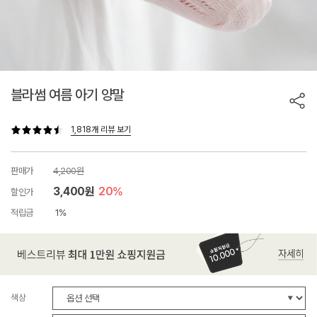
블라썸 여름 아기 양말
1,818개 리뷰 보기
판매가
4,200원
3,400원
20%
할인가
적립금
1%
색상