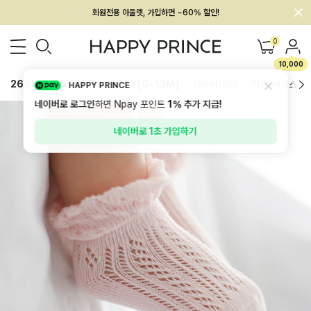
회원전용 아울렛, 가입하면 ~60% 할인!
멤버십 최대 28,000원 혜택
0
10,000
26SS 신상
BEST
BABY[6~12M]
아우터/상의
하의/레깅스
HAPPY PRINCE
네이버로 로그인
하면 Npay 포인트
1%
추가 지급!
네이버로 1초 가입하기