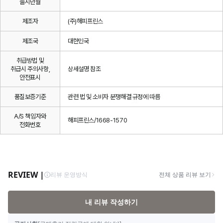
출시년월
제조자
(주)해피프린스
제조국
대한민국
취급방법 및
취급시 주의사항,
상세설명 참조
안전표시
품질보증기준
관련 법 및 소비자 분쟁해결 규정에 따름
A/S 책임자와
해피프린스/1668-1570
전화번호