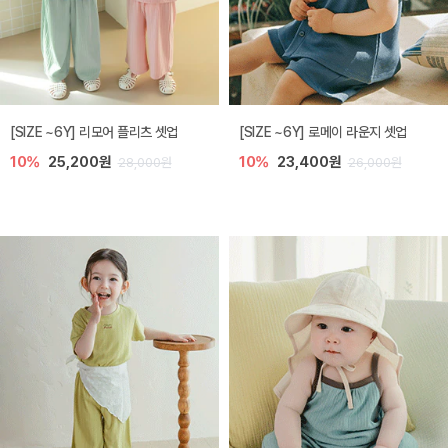
[SIZE ~6Y] 리모어 플리츠 셋업
[SIZE ~6Y] 로메이 라운지 셋업
10%
25,200원
10%
23,400원
28,000원
26,000원