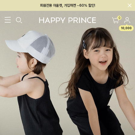
회원전용 아울렛, 가입하면 ~60% 할인!
멤버십 최대 28,000원 혜택
0
10,000
26SS 신상
BEST
BABY[6~12M]
아우터/상의
하의/레깅스