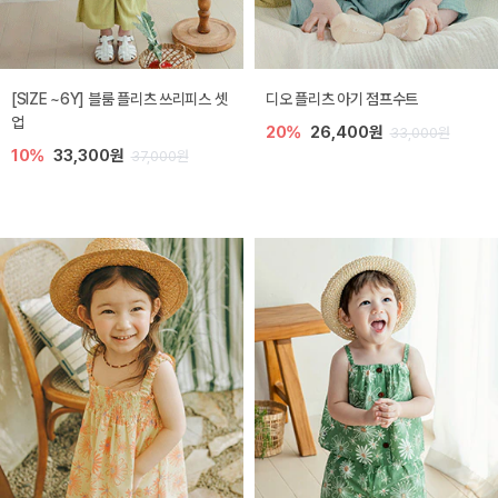
[SIZE ~6Y] 블룸 플리츠 쓰리피스 셋
디오 플리츠 아기 점프수트
업
20%
26,400원
33,000원
10%
33,300원
37,000원