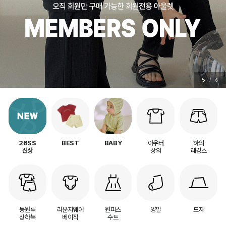
5
/
6
아우터
하의
26SS
BEST
BABY
상의
레깅스
신상
등원룩
라운지웨어
원피스
양말
모자
상하복
베이직
수트