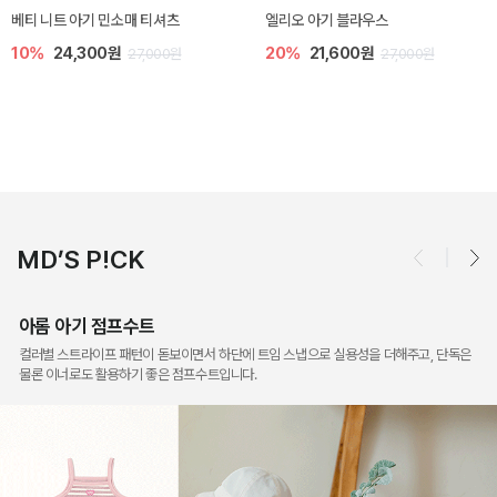
아롬 아기 점프수트
오드 바디수트
10%
27,000원
10%
27,900원
30,000원
31,000원
MD’S P!CK
아롬 아기 점프수트
컬러별 스트라이프 패턴이 돋보이면서 하단에 트임 스냅으로 실용성을 더해주고, 단독은
물론 이너로도 활용하기 좋은 점프수트입니다.