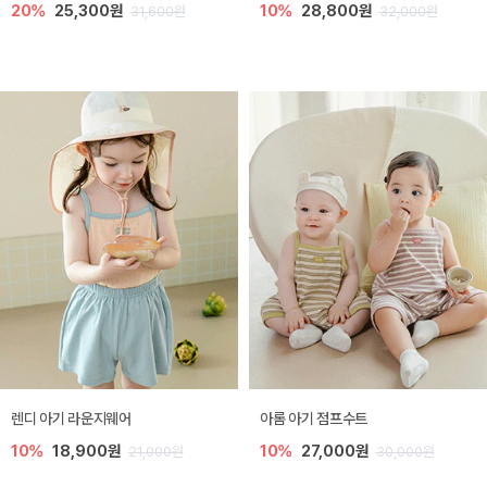
20%
25,300원
10%
28,800원
31,600원
32,000원
렌디 아기 라운지웨어
아롬 아기 점프수트
10%
18,900원
10%
27,000원
21,000원
30,000원