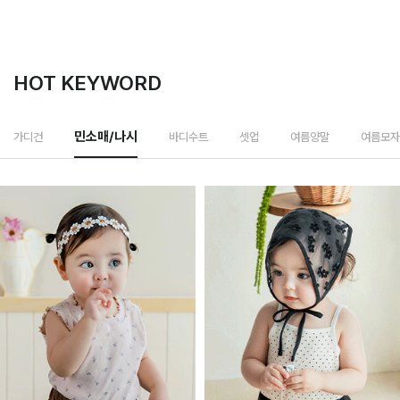
HOT KEYWORD
바디수트
가디건
민소매/나시
셋업
여름양말
여름모자