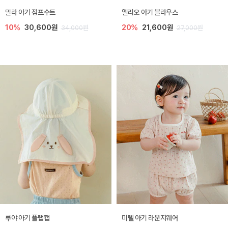
밀라 아기 점프수트
엘리오 아기 블라우스
10%
30,600원
20%
21,600원
34,000원
27,000원
루야 아기 플랩캡
미렐 아기 라운지웨어