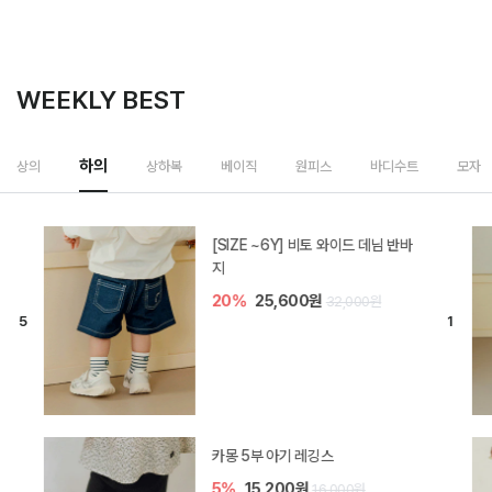
WEEKLY BEST
하의
상의
상하복
베이직
원피스
바디수트
모자
[SIZE ~6Y] 비토 와이드 데님 반바
지
20%
25,600원
32,000원
카몽 5부 아기 레깅스
5%
15,200원
16,000원