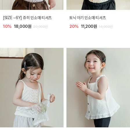
플로아 바디수트
디오 플리츠 아기 점프수트
10%
35,100원
20%
26,400원
39,000원
33,000원