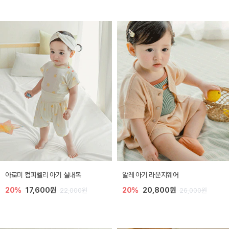
아로미 컴피벨리 아기 실내복
알레 아기 라운지웨어
20%
17,600원
20%
20,800원
22,000원
26,000원