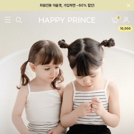
회원전용 아울렛, 가입하면 ~60% 할인!
멤버십 최대 28,000원 혜택
0
10,000
26SS 신상
BEST
BABY[6~12M]
아우터/상의
하의/레깅스