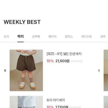
WEEKLY BEST
하의
상의
상하복
베이직
원피스
바디수트
모자
[SIZE ~6Y] 델린 린넨 바지
10%
21,600원
24,000원
듀이 아기 바지
10%
17,100원
19,000원