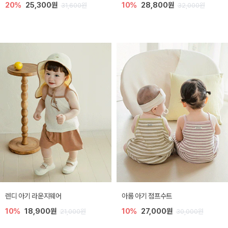
20%
25,300원
10%
28,800원
31,600원
32,000원
렌디 아기 라운지웨어
아롬 아기 점프수트
10%
18,900원
10%
27,000원
21,000원
30,000원