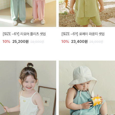
[SIZE ~6Y] 리모어 플리츠 셋업
[SIZE ~6Y] 로메이 라운지 셋업
10%
25,200원
10%
23,400원
28,000원
26,000원