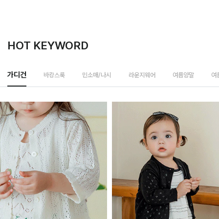
HOT KEYWORD
바캉스룩
가디건
민소매/나시
라운지웨어
여름양말
여