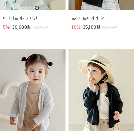
[SIZE ~6Y] 로메이 라운지 셋업
밀라 아기 원피스
10%
23,400원
20%
27,200원
26,000원
34,000원