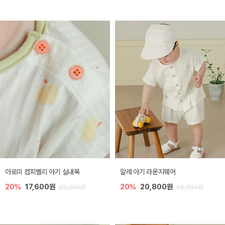
아로미 컴피벨리 아기 실내복
알레 아기 라운지웨어
20%
17,600원
20%
20,800원
22,000원
26,000원