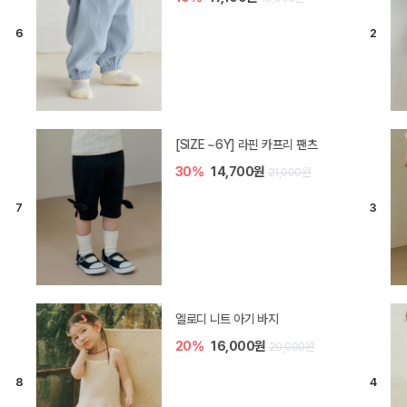
[SIZE ~6Y] 라핀 카프리 팬츠
30%
14,700원
21,000원
엘로디 니트 아기 바지
20%
16,000원
20,000원