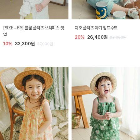
[SIZE ~6Y] 블룸 플리츠 쓰리피스 셋
디오 플리츠 아기 점프수트
업
20%
26,400원
33,000원
10%
33,300원
37,000원