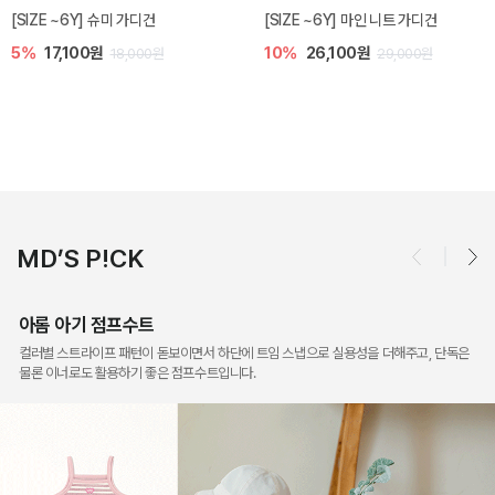
밀라 아기 점프수트
밀라 아기 셋업
10%
30,600원
20%
35,200원
34,000원
44,000원
MD’S P!CK
아롬 아기 점프수트
컬러별 스트라이프 패턴이 돋보이면서 하단에 트임 스냅으로 실용성을 더해주고, 단독은
물론 이너로도 활용하기 좋은 점프수트입니다.