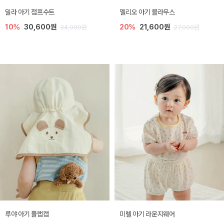
밀라 아기 점프수트
엘리오 아기 블라우스
10%
30,600원
20%
21,600원
34,000원
27,000원
루야 아기 플랩캡
미렐 아기 라운지웨어