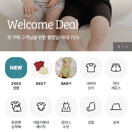
5
/
6
아우터
하의
26SS
BEST
BABY
상의
레깅스
신상
등원룩
라운지웨어
원피스
양말
모자
상하복
베이직
수트